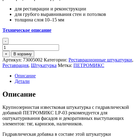
для реставрации и реконструкции
для грубого выравнивания стен и потолков
толщина слоя 10–15 мм
Техническое описание
-
Количество
товара
+
В корзину
ПЕТРОМИКС
Артикул:
73005002
Категории:
Реставрационные штукатурки
,
LP-
Реставрация
,
Штукатурка
Метка:
ПЕТРОМИКС
03
Известковая
Описание
штукатурка
Детали
Описание
Крупнозернистая известковая штукатурка с гидравлической
добавкой ПЕТРОМИКС LP-03 рекомендуется для
оштукатуривания фасадов и декоративных выступающих
элементов: тяг, карнизов, наличников.
Гидравлическая добавка в составе этой штукатурки