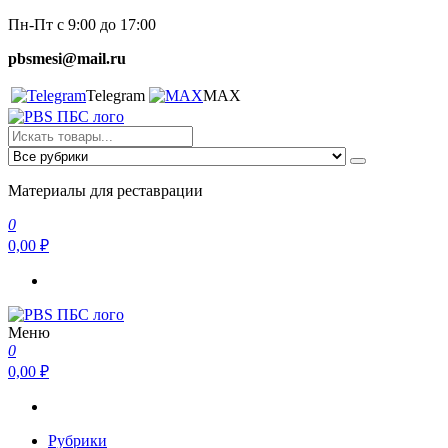
Перейти
Пн-Пт с 9:00 до 17:00
к
pbsmesi@mail.ru
содержимому
Telegram
MAX
Пескобетон. Смеси
Материалы для реставрации
Материалы для реставрации
0
0,00 ₽
Меню
Пескобетон. Смеси
Материалы для реставрации
0
0,00 ₽
Рубрики