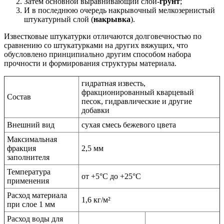
Затем основной выравнивающий слой-
грунт
;
И в последнюю очередь накрывочный мелкозернистый
штукатурный слой (
накрывка
).
Известковые штукатурки отличаются долговечностью по
сравнению со штукатурками на других вяжущих, что
обусловлено принципиально другим способом набора
прочности и формирования структуры материала.
гидратная известь,
фракционированный кварцевый
Состав
песок, гидравлические и другие
добавки
Внешний вид
сухая смесь бежевого цвета
Максимальная
фракция
2,5 мм
заполнителя
Температура
от +5°С до +25°С
применения
Расход материала
1,6 кг/м²
при слое 1 мм
Расход воды для