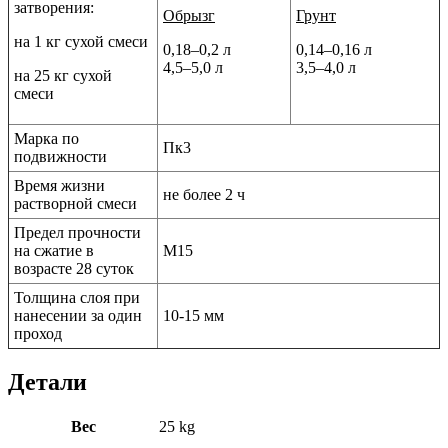
затворения:
Обрызг
Грунт
на 1 кг сухой смеси
0,18–0,2 л
0,14–0,16 л
4,5–5,0 л
3,5–4,0 л
на 25 кг сухой
смеси
Марка по
Пк3
подвижности
Время жизни
не более 2 ч
растворной смеси
Предел прочности
на сжатие в
М15
возрасте 28 суток
Толщина слоя при
нанесении за один
10-15 мм
проход
Детали
Вес
25 kg