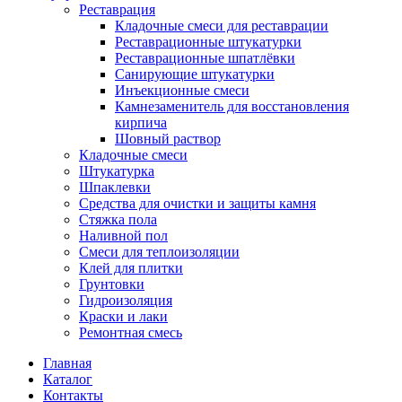
Реставрация
Кладочные смеси для реставрации
Реставрационные штукатурки
Реставрационные шпатлёвки
Санирующие штукатурки
Инъекционные смеси
Камнезаменитель для восстановления
кирпича
Шовный раствор
Кладочные смеси
Штукатурка
Шпаклевки
Средства для очистки и защиты камня
Стяжка пола
Наливной пол
Смеси для теплоизоляции
Клей для плитки
Грунтовки
Гидроизоляция
Краски и лаки
Ремонтная смесь
Главная
Каталог
Контакты