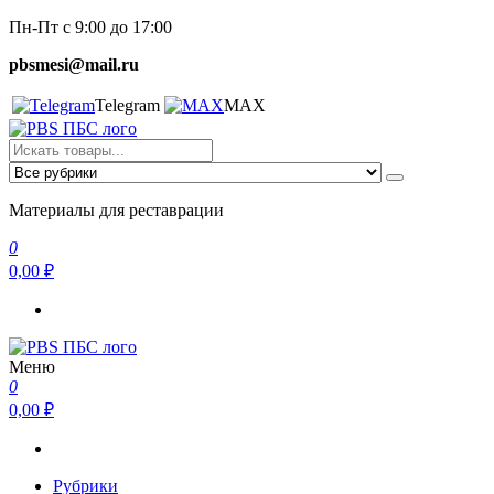
Перейти
Пн-Пт с 9:00 до 17:00
к
pbsmesi@mail.ru
содержимому
Telegram
MAX
Пескобетон. Смеси
Материалы для реставрации
Материалы для реставрации
0
0,00 ₽
Меню
Пескобетон. Смеси
Материалы для реставрации
0
0,00 ₽
Рубрики