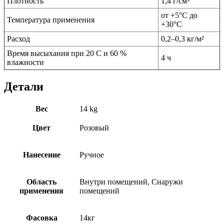
Плотность
1,4 г/см³
от +5°С до
Температура применения
+30°С
Расход
0,2–0,3 кг/м²
Время высыхания при 20 С и 60 %
4 ч
влажности
Детали
Вес
14 kg
Цвет
Розовый
Нанесение
Ручное
Область
Внутри помещений, Снаружи
применения
помещений
Фасовка
14кг