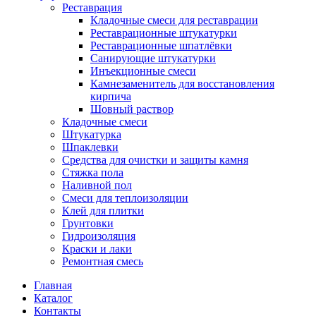
Реставрация
Кладочные смеси для реставрации
Реставрационные штукатурки
Реставрационные шпатлёвки
Санирующие штукатурки
Инъекционные смеси
Камнезаменитель для восстановления
кирпича
Шовный раствор
Кладочные смеси
Штукатурка
Шпаклевки
Средства для очистки и защиты камня
Стяжка пола
Наливной пол
Смеси для теплоизоляции
Клей для плитки
Грунтовки
Гидроизоляция
Краски и лаки
Ремонтная смесь
Главная
Каталог
Контакты