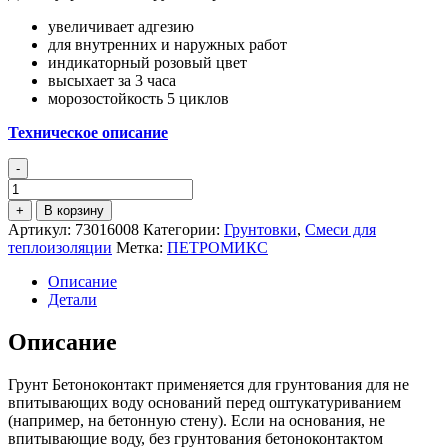
увеличивает адгезию
для внутренних и наружных работ
индикаторный розовый цвет
высыхает за 3 часа
морозостойкость 5 циклов
Техническое описание
-
Количество
товара
+
В корзину
ПЕТРОМИКС
Артикул:
73016008
Категории:
Грунтовки
,
Смеси для
PL-
теплоизоляции
Метка:
ПЕТРОМИКС
07
Грунт
Описание
бетоноконтакт
Детали
Описание
Грунт Бетоноконтакт применяется для грунтования для не
впитывающих воду оснований перед оштукатуриванием
(например, на бетонную стену). Если на основания, не
впитывающие воду, без грунтования бетоноконтактом