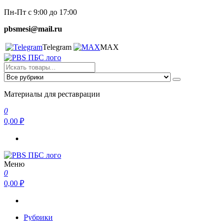
Перейти
Пн-Пт с 9:00 до 17:00
к
pbsmesi@mail.ru
содержимому
Telegram
MAX
Пескобетон. Смеси
Материалы для реставрации
Материалы для реставрации
0
0,00 ₽
Меню
Пескобетон. Смеси
Материалы для реставрации
0
0,00 ₽
Рубрики