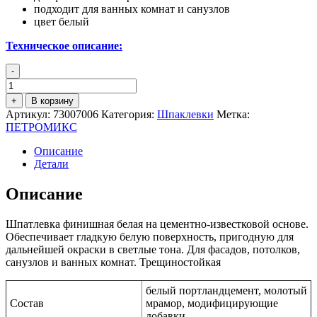
подходит для ванных комнат и санузлов
цвет белый
Техническое описание:
-
Количество
товара
+
В корзину
ПЕТРОМИКС
Артикул:
73007006
Категория:
Шпаклевки
Метка:
FP-
ПЕТРОМИКС
04
Шпатлевка
Описание
финишная
Детали
белая
Описание
Шпатлевка финишная белая на цементно-известковой основе.
Обеспечивает гладкую белую поверхность, пригодную для
дальнейшей окраски в светлые тона. Для фасадов, потолков,
санузлов и ванных комнат. Трещиностойкая
белый портландцемент, молотый
Состав
мрамор, модифицирующие
добавки