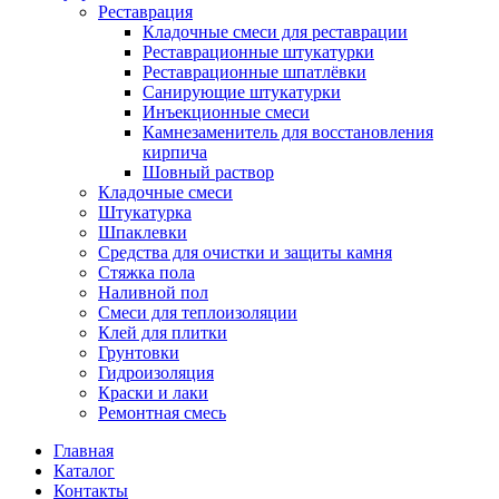
Реставрация
Кладочные смеси для реставрации
Реставрационные штукатурки
Реставрационные шпатлёвки
Санирующие штукатурки
Инъекционные смеси
Камнезаменитель для восстановления
кирпича
Шовный раствор
Кладочные смеси
Штукатурка
Шпаклевки
Средства для очистки и защиты камня
Стяжка пола
Наливной пол
Смеси для теплоизоляции
Клей для плитки
Грунтовки
Гидроизоляция
Краски и лаки
Ремонтная смесь
Главная
Каталог
Контакты