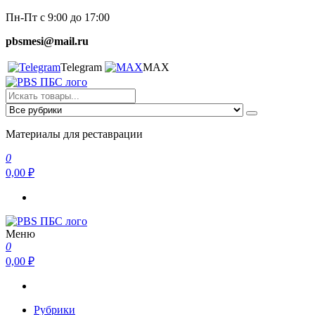
Перейти
Пн-Пт с 9:00 до 17:00
к
pbsmesi@mail.ru
содержимому
Telegram
MAX
Пескобетон. Смеси
Материалы для реставрации
Материалы для реставрации
0
0,00 ₽
Меню
Пескобетон. Смеси
Материалы для реставрации
0
0,00 ₽
Рубрики