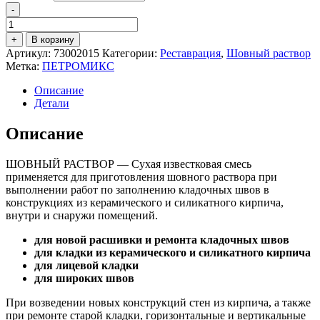
-
Количество
товара
+
В корзину
Петромикс
Артикул:
73002015
Категории:
Реставрация
,
Шовный раствор
ШОВНЫЙ
Метка:
ПЕТРОМИКС
РАСТВОР
FM-
Описание
11
Детали
Описание
ШОВНЫЙ РАСТВОР — Сухая известковая смесь
применяется для приготовления шовного раствора при
выполнении работ по заполнению кладочных швов в
конструкциях из керамического и силикатного кирпича,
внутри и снаружи помещений.
для новой расшивки и ремонта кладочных швов
для кладки из керамического и силикатного кирпича
для лицевой кладки
для широких швов
При возведении новых конструкций стен из кирпича, а также
при ремонте старой кладки, горизонтальные и вертикальные