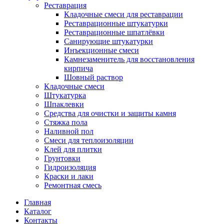
Реставрация
Кладочные смеси для реставрации
Реставрационные штукатурки
Реставрационные шпатлёвки
Санирующие штукатурки
Инъекционные смеси
Камнезаменитель для восстановления
кирпича
Шовный раствор
Кладочные смеси
Штукатурка
Шпаклевки
Средства для очистки и защиты камня
Стяжка пола
Наливной пол
Смеси для теплоизоляции
Клей для плитки
Грунтовки
Гидроизоляция
Краски и лаки
Ремонтная смесь
Главная
Каталог
Контакты